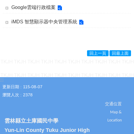
導
Google雲端行政檔案
專
區
iMDS 智慧顯示器中央管理系統
學
生
專
區
回上一頁
回最上面
教
職
員
專
:::
區
更新日期
115-08-07
行
瀏覽人次
2378
政
交通位置
專
區
Map &
雲林縣立土庫國民中學
Location
熱
門
Yun-Lin County Tuku Junior High