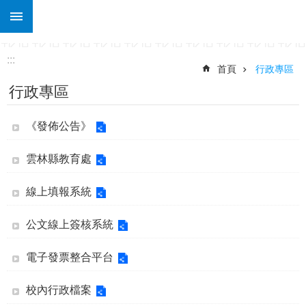
:::
跳到主要內容區塊
進
階
搜
:::
尋
首頁
行政專區
行政專區
關
於
土
《發佈公告》
庫
雲林縣教育處
行
政
處
線上填報系統
室
公文線上簽核系統
課
程
電子發票整合平台
專
區
校內行政檔案
宣