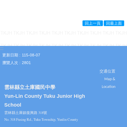
導
專
區
回上一頁
回最上面
學
生
專
區
:::
教
更新日期
115-08-07
職
瀏覽人次
2801
員
專
交通位置
區
Map &
雲林縣立土庫國民中學
Location
行
政
Yun-Lin County Tuku Junior High
專
School
區
雲林縣土庫鎮復興路 318號
熱
No. 318 Fusing Rd., Tuku Township, Yunlin County
門