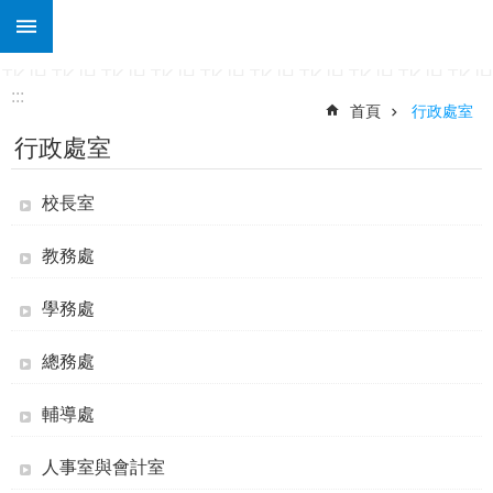
:::
跳到主要內容區塊
進
階
搜
:::
尋
首頁
行政處室
行政處室
關
於
土
校長室
庫
教務處
行
政
處
學務處
室
總務處
課
程
輔導處
專
區
人事室與會計室
宣