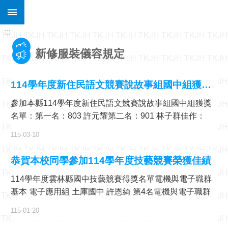
:::
跳到主要內容區塊
進
:::
階
搜
尋
新修服裝儀容規定
關
土庫國中學生作息時間規定
於
114學年度新住民語文競賽說故事組國中組獲獎名單
土
教育部詐騙防制專區 https://www.edu.tw/AF/Default.aspx
庫
參加本縣114學年度新住民語文競賽說故事組國中組獲獎
本校服儀檢查辦法
名單：第一名：803 許元耀第二名：901 林子群佳作：
行
901 謝家軒、702 伍家生
政
115-03-10
因應近日校園新型態無卡分期契約詐騙案多，應向學校反映並盡快向警方報案
處
室
168交通安全入口網
恭賀本校同學參加114學年度技藝競賽榮獲佳績
課
8月10日14:30至15:00防空演習行網降速演練，請預為因應，詳洽NCC官網
114學年度雲林縣國中技藝競賽得獎名單電機與電子職群
程
基本 電子應用組 土庫國中 許恩綺 第4名電機與電子職群
專
新生制服學號名牌位置圖
區
基本 電子應用組 土庫國中 許芯瑀 第5名電機與電子職群
115-01-20
基本 電子應用組 土庫國中 林茗榤 佳作電機與電子職群基
宣