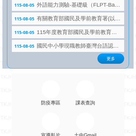
國中A組 成績優異 優等吳泊澄同學 笛 獨奏 榮獲國中A
關
外語能力測驗-基礎級（FLPT-Basic）」線上說明會
115-08-05
鍵
組 成績優異 優等葉濬瑋同學 笙 獨奏 榮獲國中A組 成
字
績優異 優等黃浩恩同學 阮咸獨奏 榮獲國中A組 成績優
有關教育部國民及學前教育署(以下簡稱國教署)受理申請116年度補助學校設置樂活運動站案，貴校如有意申請者，請依說明規定檢送計畫書及相關表件，並於115年9月 30日(星期三)前報府憑辦(為申請案件送達日期，非寄件日期，逾期恕不受理)
115-08-05
異 優等蔡喬茵同學 琵琶獨奏 榮獲國中A組 成績優異 優
115
學
等蔡家淇同學 琵琶獨奏 榮獲國中A組 成績優異 優等張
115年度教育部國民及學前教育署辦理性別平等教育建置課程與教學人才庫實施計畫
115-08-05
年
倓熙同學 柳琴獨奏 榮獲國中A組 成績優異 優等王柏崴
度
國民中小學現職教師臺灣台語認證輔導增能課程
115-08-05
同學 二胡獨奏 榮獲國中A組 成績優異 優等陳芃伊同學
課
揚琴獨奏 榮獲國中A組 成績優異 優等黃姿熒同學 箏
程
更多
獨奏 榮獲國中A組 成績優異 優等盧祉葳同學 鋼琴獨奏
計
畫
榮獲國中A組 成績優異 甲等 感謝 所有主修樂器師長們
辛勞指導與付出! 感謝 家長會、學務處訓育組羅素慧組長
網
暨全體行政處室的協助！
站
導
覽
防疫專區
課表查詢
雲
端
校
務
宣導影片
土中Gmail