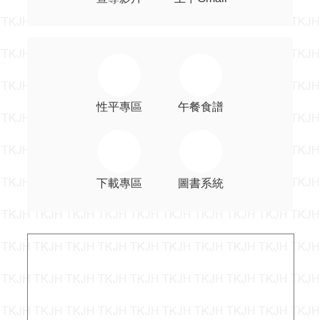
系
統
發
佈
公
告
性平專區
午餐食譜
網
站
資
料
開
下載專區
圖書系統
放
宣
告
隱
私
權
宣
告