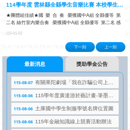
本 電子應用組 土庫國中 楊國信 佳作電機與電子職群基本
導
114學年度 雲林縣全縣學生音樂比賽 本校學生參賽榮獲佳績、表現優異！團賽、個賽頒獎！
電子應用組 土庫國中 黃沛琳 佳作電機與電子職群基本 電
專
區
★團體組佳績★國 樂 合 奏 榮獲國中A組 全縣優等 第
子應用組 土庫國中 楊珮靚 佳作設計職群 設計組 土庫國中
二名 絲竹室內樂合奏 榮獲國中A組 全縣優等 第二名 感
郭玉立 第1名設計職群 設計組 土庫國中 馮亞菁 第6名設計
學
謝田岳昇指揮、劉靜怡老師、張嘉蘭老師、顏嘉瑩老師以
職群 設計組 土庫國中 楊騰峰 佳作家政職群 美髮組 土庫
生
115-01-02
及全體主修樂器老師的指導。★個人組(A組)佳績★黃歆媛
國中 許姿郡 佳作餐旅職群 廚藝製作組 土庫國中 林雍閔
專
區
同學 柳琴獨奏 榮獲國中A組 第一名 優等盧祉葳同學 阮
第3名餐旅職群 餐服飲調組 土庫國中 周國豪 佳作
下一則
上一則
咸獨奏 榮獲國中A組 第一名 優等黃芊榕同學 高胡獨奏
教
榮獲國中A組 第一名 優等 獲全國賽參賽資格鐘成琂同
職
最新消息
獎助學金公告
學 笙 獨奏 榮獲國中A組 第二名 優等沈翊琳同學 中胡
員
獨奏 榮獲國中A組 第二名 優等陳 琳同學 箏 獨奏 榮獲
專
區
國中A組 第二名 優等黃品崴同學 簫 獨奏 榮獲國中A組
有關果陀劇場「我在詐騙公司上班」青年席位專場
115-08-07
第二名 優等葉書彤同學 二胡獨奏 榮獲國中A組 第二名
行
優等黃品崴同學 笛 獨奏 榮獲國中A組 第三名 優等林
115學年度廣達游於藝計畫-筆墨行旅教師研習 營
115-08-06
政
沛璇同學 阮咸獨奏 榮獲國中A組 第三名 優等丁云媜同
專
土庫國中學生制服學號名牌位置圖
115-08-06
區
學 柳琴獨奏 榮獲國中A組 第三名 優等魏子晴同學 笛
獨奏 榮獲國中A組 成績優異 優等廖芷妤同學 笛 獨奏
熱
115年金融知識線上競賽活動辦法
115-08-06
榮獲國中A組 成績優異 優等張心瑜同學 柳琴獨奏 榮獲
門