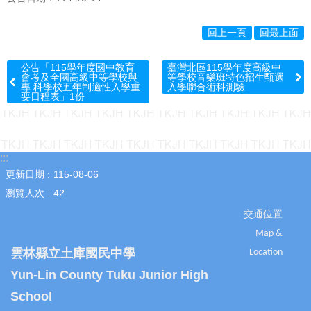
關
鍵
回上一頁
回最上面
字
115
公告「115學年度國中教育
臺灣北區115學年度高級中
學
會考及全國高級中等學校與
等學校音樂班特色招生甄選
年
專 科學校五年制適性入學重
入學聯合術科測驗
要日程表」1份
度
課
程
計
:::
畫
更新日期
115-08-06
網
瀏覽人次
42
站
導
交通位置
覽
Map &
雲林縣立土庫國民中學
Location
雲
端
Yun-Lin County Tuku Junior High
校
School
務