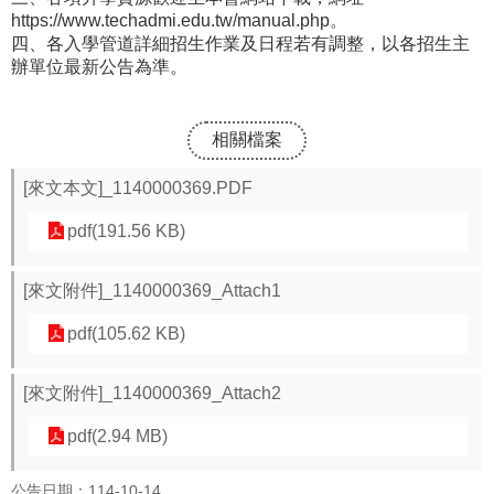
導
https://www.techadmi.edu.tw/manual.php。
專
四、各入學管道詳細招生作業及日程若有調整，以各招生主
區
辦單位最新公告為準。
學
生
相關檔案
專
區
[來文本文]_1140000369.PDF
教
pdf(191.56 KB)
職
員
專
[來文附件]_1140000369_Attach1
區
pdf(105.62 KB)
行
政
專
[來文附件]_1140000369_Attach2
區
pdf(2.94 MB)
熱
門
公告日期：114-10-14