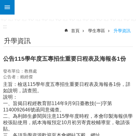
:::
跳到主要內容區塊
進
階
搜
:::
尋
首頁
學生專區
升學資訊
升學資訊
關
於
土
公告115學年度五專招生重要日程表及海報各1份
庫
行
發布單位：教務處
公告者：賴經傑
政
處
主旨：檢送115學年度五專招生重要日程表及海報各1份，詳
室
如說明，請查照。
說明：
課
一、旨揭日程經教育部114年9月9日臺教技(一)字第
程
1140092646號函同意備查。
專
二、為利師生參閱與注意115學年度時程，本會印製海報供學
區
校張貼使用，紙本海報預定10月初另寄貴校輔導室，敬請張
貼。
宣
三、各項升學資源歡迎至本會網站下載，網址