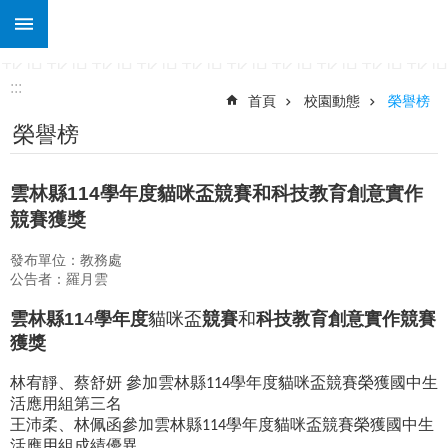
:::
跳到主要內容區塊
進
階
搜
:::
尋
首頁
校園動態
榮譽榜
榮譽榜
關
於
土
雲林縣114學年度貓咪盃競賽和科技教育創意實作
庫
競賽獲獎
行
政
發布單位：教務處
處
公告者：羅月雲
室
雲林縣
11
4
學年度
貓咪盃
競賽
和
科技教育創意實作競賽
課
獲獎
程
專
林宥靜、蔡舒妍
參加雲林縣
學年度貓咪盃競賽榮獲國中生
114
區
活應用組第三名
王沛柔、林佩函參加雲林縣
學年度貓咪盃競賽榮獲國中生
114
宣
活應用組成績優異